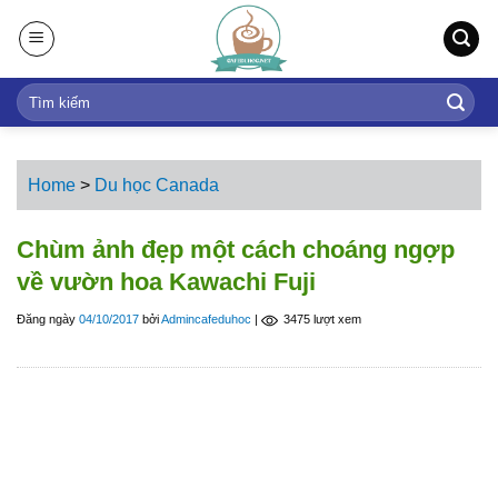
S
k
i
p
t
o
c
Home
>
Du học Canada
o
n
Chùm ảnh đẹp một cách choáng ngợp
t
về vườn hoa Kawachi Fuji
e
n
Đăng ngày
04/10/2017
bởi
Admincafeduhoc
|
3475 lượt xem
t