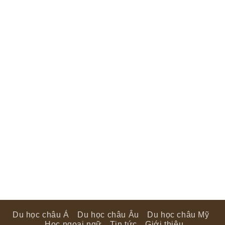
Du học châu Á
Du học châu Âu
Du học châu Mỹ
Học ngoại ngữ
Tin tức
Giới thiệu