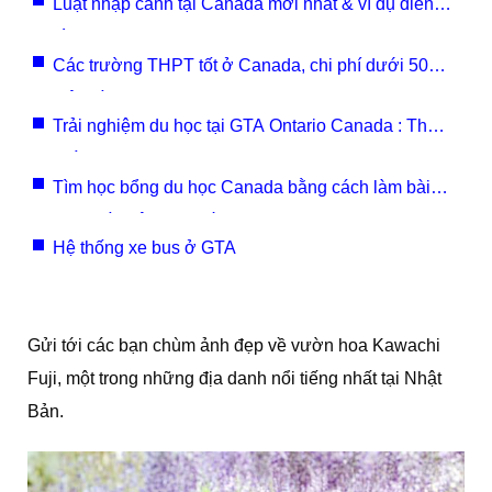
Luật nhập cảnh tại Canada mới nhất & ví dụ điển
hình
Các trường THPT tốt ở Canada, chi phí dưới 500
triệu đồng/năm
Trải nghiệm du học tại GTA Ontario Canada : Thuê
nhà
Tìm học bổng du học Canada bằng cách làm bài
essay rồi nộp trực tiếp
Hệ thống xe bus ở GTA
Gửi tới các bạn chùm ảnh đẹp về vườn hoa Kawachi
Fuji, một trong những địa danh nổi tiếng nhất tại Nhật
Bản.