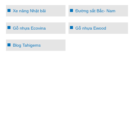
Xe nâng Nhật bãi
Đường sắt Bắc- Nam
Gỗ nhựa Ecovina
Gỗ nhựa Ewood
Blog Tahigems