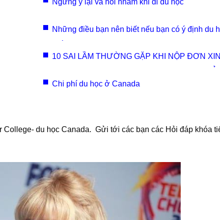
Ngừng ỷ lại và hỏi nhảm khi đi du học
Những điều bạn nên biết nếu bạn có ý định du 
ngành Health Care
10 SAI LẦM THƯỜNG GẶP KHI NỘP ĐƠN XI
POST-GRADUATE WORK PERMIT (PGWP) Ở
Chi phí du học ở Canada
CANADA
 College- du học Canada. Gửi tới các bạn các Hỏi đáp khóa t