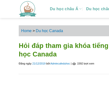
S
Du học châu Á
Du học châ
k
i
p
t
Home
>
Du học Canada
o
c
Hỏi đáp tham gia khóa tiến
o
n
học Canada
t
e
Đăng ngày
21/12/2019
bởi
Admincafeduhoc
|
1592 lượt xem
n
t