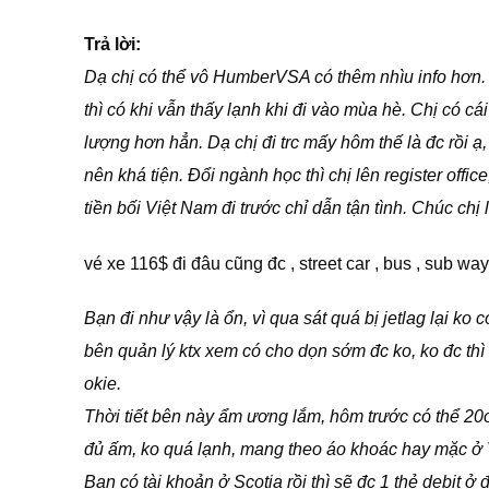
Trả lời:
Dạ chị có thể vô HumberVSA có thêm nhìu info hơn. 
thì có khi vẫn thấy lạnh khi đi vào mùa hè. Chị có c
lượng hơn hẳn. Dạ chị đi trc mấy hôm thế là đc rồi 
nên khá tiện. Đổi ngành học thì chị lên register offic
tiền bối Việt Nam đi trước chỉ dẫn tận tình. Chúc ch
vé xe 116$ đi đâu cũng đc , street car , bus , sub way
Bạn đi như vậy là ổn, vì qua sát quá bị jetlag lại ko c
bên quản lý ktx xem có cho dọn sớm đc ko, ko đc thì
okie.
Thời tiết bên này ẩm ương lắm, hôm trước có thể 20o
đủ ấm, ko quá lạnh, mang theo áo khoác hay mặc ở 
Bạn có tài khoản ở Scotia rồi thì sẽ đc 1 thẻ debit