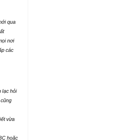
mới qua
ất
mọi nơi
gặp các
n lạc hỏi
á cũng
iết vừa
IBC hoặc