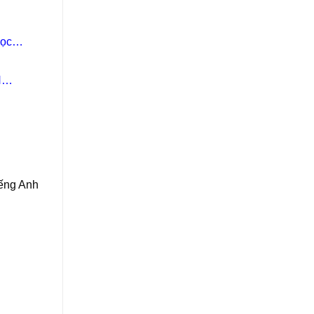
học
N
iếng Anh