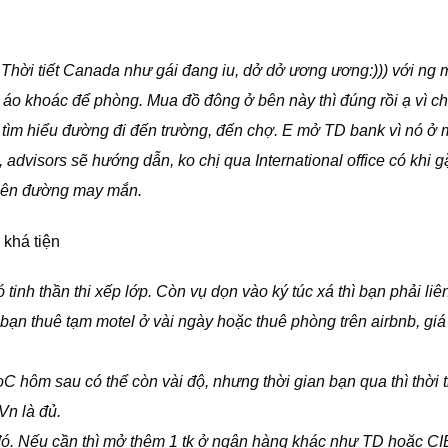
Thời tiết Canada như gái đang iu, dở dở ương ương:))) với ng 
ái áo khoác để phòng. Mua đồ đông ở bên này thì đúng rồi ạ vì ch
ạ, tìm hiểu đường đi đến trường, đến chợ. E mở TD bank vì nó ở 
e, advisors sẽ hướng dẫn, ko chị qua International office có khi 
ị lên đường may mắn.
 khá tiện
ó tinh thần thi xếp lớp. Còn vụ dọn vào ký túc xá thì bạn phải liê
 bạn thuê tạm motel ở vài ngày hoặc thuê phòng trên airbnb, gi
C hôm sau có thể còn vài độ, nhưng thời gian bạn qua thì thời t
Vn là đủ.
 ở đó. Nếu cần thì mở thêm 1 tk ở ngân hàng khác như TD hoặc C