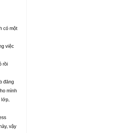
h có một
ng việc
 rồi
eb đăng
cho mình
 lớp,
ess
này, vậy