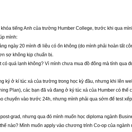
c khóa tiếng Anh của trường Humber College, trước khi qua mìn
úp mình:
ảng ngày 20 mình đi liệu có ổn không (do mình phải hoàn tất cô
ơn sợ không kịp chuẩn bị.
iết có quá lạnh không? Vì mình chưa mua đồ đông mà tính qua đó
 ký ở kí túc xá của trường trong học kỳ đầu, nhưng khi lên w
Dining Plan), các bạn đã và đang ở ký túc xá của Humber có thể 
cho chuyển vào trước 24h, nhưng mình phải qua sớm để test xếp
ký post-grad, nhưng qua đó mình muốn học diploma ngành Busin
hư thế nào? Mình muốn apply vào chương trình Co-op của ngành 