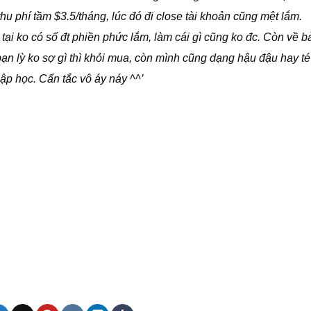
u phí tầm $3.5/tháng, lúc đó đi close tài khoản cũng mệt lắm.
tại ko có số đt phiền phức lắm, làm cái gì cũng ko đc. Còn về 
bạn lỳ ko sợ gì thì khỏi mua, còn mình cũng dạng hậu đậu hay t
ập học. Cẩn tắc vô áy náy ^^’