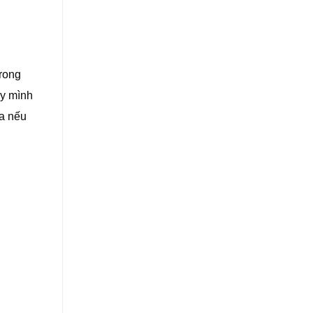
rong
ấy mình
ra nếu