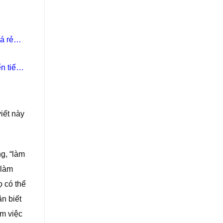
á rẻ
n tiếp
iết này
ng, “làm
 làm
ọ có thể
n biết
m việc