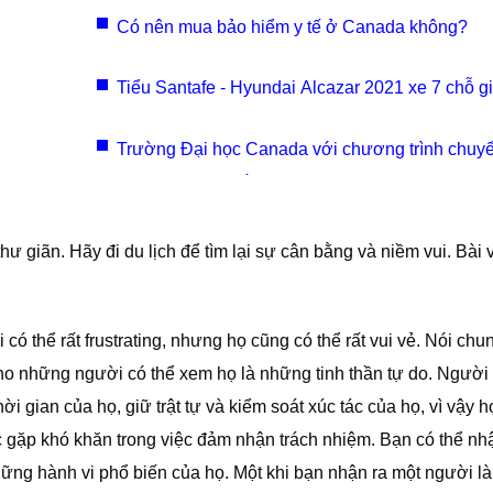
Có nên mua bảo hiểm y tế ở Canada không?
Tiểu Santafe - Hyundai Alcazar 2021 xe 7 chỗ gi
hơn Tucson.
Trường Đại học Canada với chương trình chuyể
Đại học năm 2 tốt
ư giãn. Hãy đi du lịch để tìm lại sự cân bằng và niềm vui. Bài v
ó thể rất frustrating, nhưng họ cũng có thể rất vui vẻ. Nói chu
ho những người có thể xem họ là những tinh thần tự do. Người
i gian của họ, giữ trật tự và kiểm soát xúc tác của họ, vì vậy h
 gặp khó khăn trong việc đảm nhận trách nhiệm. Bạn có thể nhậ
ng hành vi phổ biến của họ. Một khi bạn nhận ra một người là