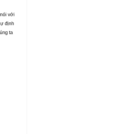
nói với
dự định
húng ta