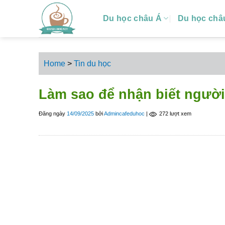
S
Du học châu Á
Du học châ
k
i
p
t
Home
>
Tin du học
o
c
Làm sao để nhận biết ngươ
o
n
Đăng ngày
14/09/2025
bởi
Admincafeduhoc
|
272 lượt xem
t
e
n
t