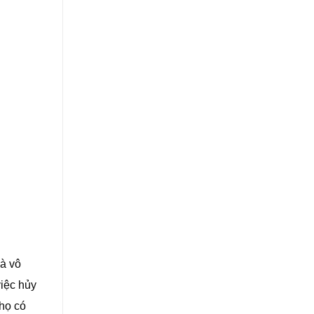
à vô
việc hủy
 họ có