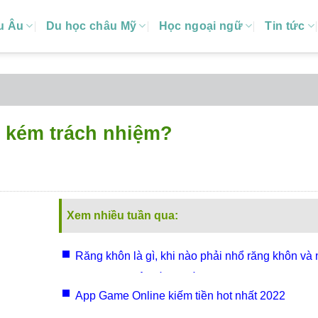
u Âu
Du học châu Mỹ
Học ngoại ngữ
Tin tức
̀i kém trách nhiệm?
Xem nhiều tuần qua:
Răng khôn là gì, khi nào phải nhổ răng khôn và
răng bao nhiêu tiền 1 cái?
App Game Online kiếm tiền hot nhất 2022