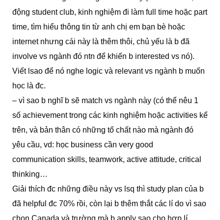
động student club, kinh nghiệm đi làm full time hoặc part
time, tìm hiểu thông tin từ anh chị em bạn bè hoặc
internet nhưng cái này là thêm thôi, chủ yếu là b đã
involve vs ngành đó ntn để khiến b interested vs nó).
Viết lsao để nó nghe logic và relevant vs ngành b muốn
học là đc.
– vì sao b nghĩ b sẽ match vs ngành này (có thể nêu 1
số achievement trong các kinh nghiệm hoặc activities kể
trên, và bản thân có những tố chất nào mà ngành đó
yêu cầu, vd: học business cần very good
communication skills, teamwork, active attitude, critical
thinking…
Giải thích đc những điều này vs lsq thì study plan của b
đã helpful đc 70% rồi, còn lại b thêm thắt các lí do vì sao
chọn Canada và trường mà b apply sao cho hợp lí