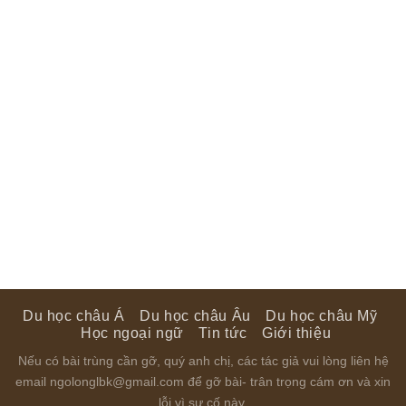
Du học châu Á
Du học châu Âu
Du học châu Mỹ
Học ngoại ngữ
Tin tức
Giới thiệu
Nếu có bài trùng cần gỡ, quý anh chị, các tác giả vui lòng liên hệ
email ngolonglbk@gmail.com để gỡ bài- trân trọng cám ơn và xin
lỗi vì sự cố này.