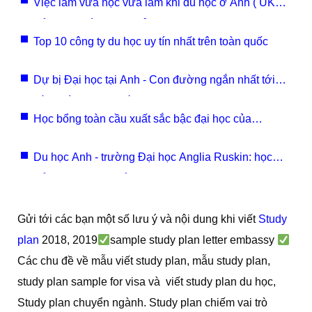
Việc làm vừa học vừa làm khi du học ở Anh ( UK )
để mọi người tham khảo ?
Top 10 công ty du học uy tín nhất trên toàn quốc
Dự bị Đại học tại Anh - Con đường ngắn nhất tới
các trường danh tiếng
Học bổng toàn cầu xuất sắc bậc đại học của
Warwick 2021
Du học Anh - trường Đại học Anglia Ruskin: học
bổng 4.000 GPB kỳ 1/2023
Gửi tới các bạn một số lưu ý và nội dung khi viết
Study
plan
2018, 2019
sample study plan letter embassy
Các chu đề về mẫu viết study plan, mẫu study plan,
study plan sample for visa và viết study plan du học,
Study plan chuyển ngành. Study plan chiếm vai trò