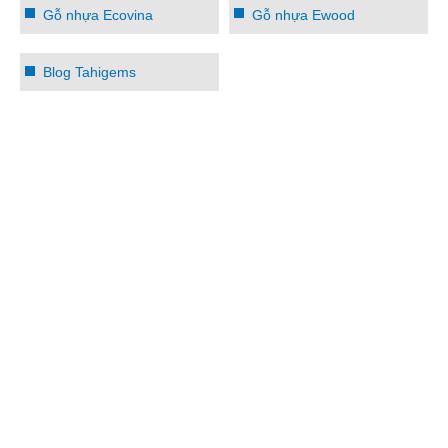
Gỗ nhựa Ecovina
Gỗ nhựa Ewood
Blog Tahigems