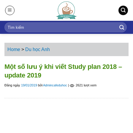
S
k
i
p
t
o
c
Home
>
Du học Anh
o
n
Một số lưu ý khi viết Study plan 2018 –
t
update 2019
e
n
Đăng ngày
19/01/2019
bởi
Admincafeduhoc
|
2621 lượt xem
t