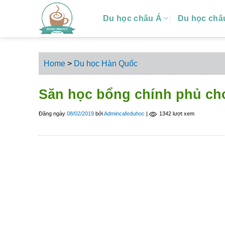
S
Du học châu Á
Du học châ
k
i
p
t
Home
>
Du học Hàn Quốc
o
c
Săn học bổng chính phủ ch
o
n
Đăng ngày
08/02/2019
bởi
Admincafeduhoc
|
1342 lượt xem
t
e
n
t