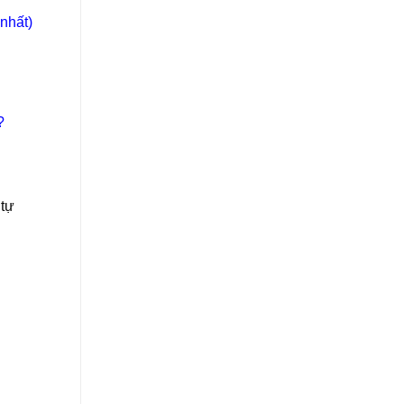
nhất)
?
 tự