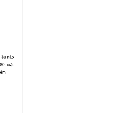
điều nào
m 80 hoặc
iểm