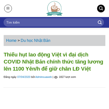
S
k
i
p
t
o
c
Home
>
Du học Nhật Bản
o
n
Thiếu hụt lao động Việt vì đại dịch
t
COVID Nhật Bản chính thức tăng lương
e
lên 1100 Yên/h để giữ chân LĐ Việt
n
t
Đăng ngày
07/04/2020
bởi
Adminsuaweb
|
1827 lượt xem