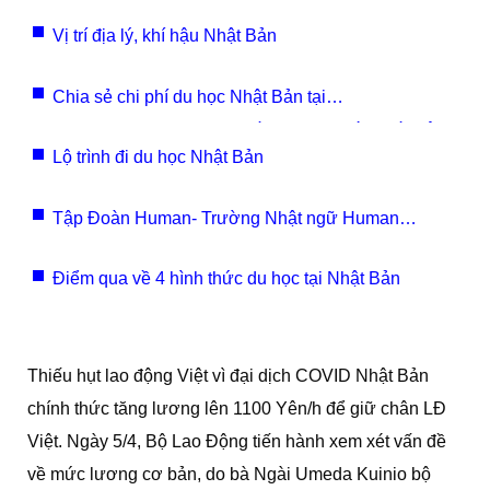
Vị trí địa lý, khí hậu Nhật Bản
Chia sẻ chi phí du học Nhật Bản tại
togashira,toride, Ibaraki ( gần Tokyo) mới nhất hiện
Lộ trình đi du học Nhật Bản
nay
Tập Đoàn Human- Trường Nhật ngữ Human
Academy
Điểm qua về 4 hình thức du học tại Nhật Bản
Thiếu hụt lao động Việt vì đại dịch COVID Nhật Bản
chính thức tăng lương lên 1100 Yên/h để giữ chân LĐ
Việt. Ngày 5/4, Bộ Lao Động tiến hành xem xét vấn đề
về mức lương cơ bản, do bà Ngài Umeda Kuinio bộ