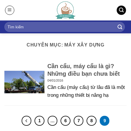
S
k
i
p
t
o
CHUYÊN MỤC: MÁY XÂY DỰNG
c
o
n
Cần cẩu, máy cẩu là gì?
t
Những điều bạn chưa biết
e
04/01/2016
n
Cần cẩu (máy cẩu) từ lâu đã là một
t
trong những thiết bị nâng hạ
1
…
6
7
8
9