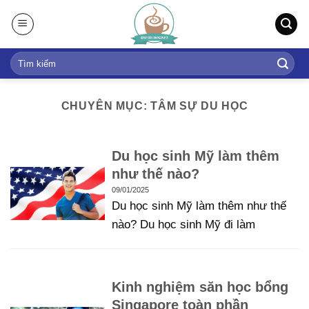
S
k
i
p
t
o
CHUYÊN MỤC: TÂM SỰ DU HỌC
c
o
n
Du học sinh Mỹ làm thêm
t
như thế nào?
e
09/01/2025
n
Du học sinh Mỹ làm thêm như thế
t
nào? Du học sinh Mỹ đi làm
Kinh nghiệm săn học bổng
Singapore toàn phần