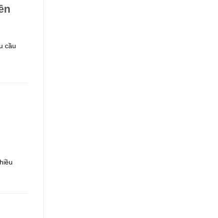
ên
u cầu
hiều