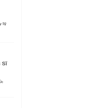
y Sỹ
 Sĩ
Úc