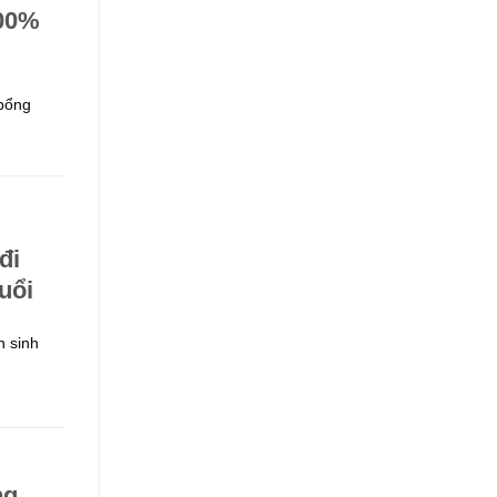
100%
 bổng
đi
uổi
n sinh
ng