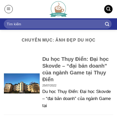
S
k
i
p
t
o
CHUYÊN MỤC: ẢNH ĐẸP DU HỌC
c
o
n
Du học Thụy Điển: Đại học
t
Skovde – “đại bản doanh”
e
của ngành Game tại Thụy
n
Điển
t
25/07/2022
Du học Thụy Điển: Đại học Skovde
– “đại bản doanh” của ngành Game
tại