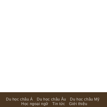
Du học châu Á
Du học châu Âu
Du học châu Mỹ
Học ngoại ngữ
Tin tức
Giới thiệu