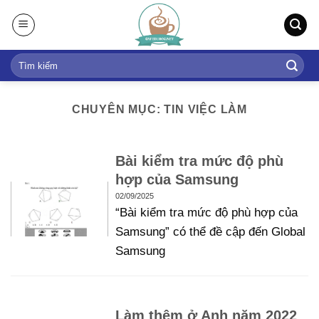
S
k
i
p
t
o
CHUYÊN MỤC: TIN VIỆC LÀM
c
o
n
Bài kiểm tra mức độ phù
t
hợp của Samsung
e
02/09/2025
n
“Bài kiểm tra mức độ phù hợp của
t
Samsung” có thể đề cập đến Global
Samsung
Làm thêm ở Anh năm 2022