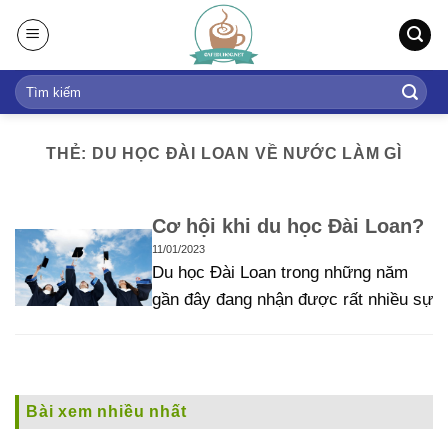
S
k
i
p
t
o
THẺ: DU HỌC ĐÀI LOAN VỀ NƯỚC LÀM GÌ
c
o
n
Cơ hội khi du học Đài Loan?
t
11/01/2023
e
Du học Đài Loan trong những năm
n
gần đây đang nhận được rất nhiều sự
t
Bài xem nhiều nhất