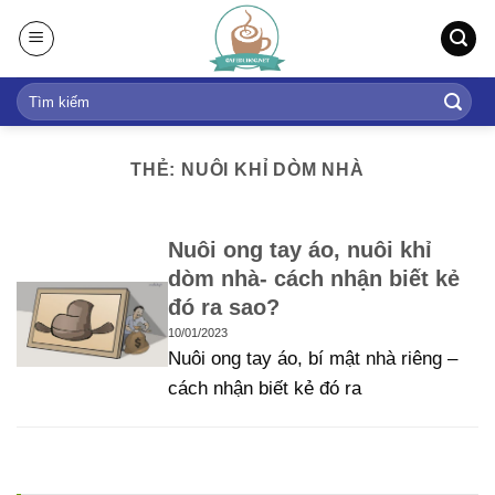
S
k
i
p
t
o
THẺ: NUÔI KHỈ DÒM NHÀ
c
o
n
Nuôi ong tay áo, nuôi khỉ
t
dòm nhà- cách nhận biết kẻ
e
đó ra sao?
n
10/01/2023
t
Nuôi ong tay áo, bí mật nhà riêng –
cách nhận biết kẻ đó ra