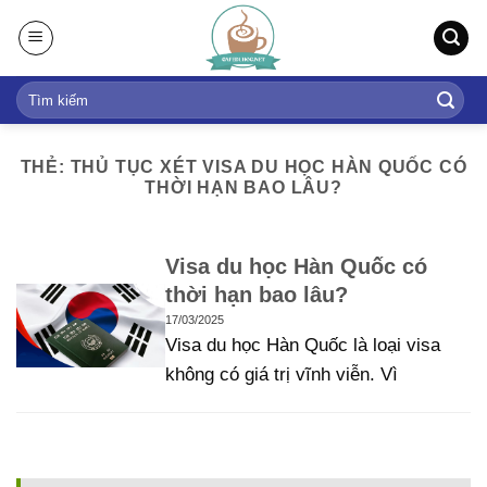
S
k
i
p
t
o
THẺ: THỦ TỤC XÉT VISA DU HỌC HÀN QUỐC CÓ
c
THỜI HẠN BAO LÂU?
o
n
t
Visa du học Hàn Quốc có
e
thời hạn bao lâu?
n
17/03/2025
t
Visa du học Hàn Quốc là loại visa
không có giá trị vĩnh viễn. Vì