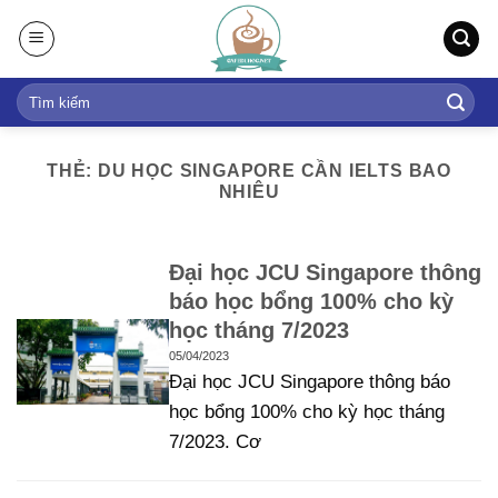
S
k
i
p
t
o
THẺ: DU HỌC SINGAPORE CẦN IELTS BAO
c
NHIÊU
o
n
t
Đại học JCU Singapore thông
e
báo học bổng 100% cho kỳ
n
học tháng 7/2023
t
05/04/2023
Đại học JCU Singapore thông báo
học bổng 100% cho kỳ học tháng
7/2023. Cơ