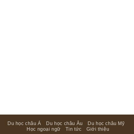
Du học châu Á
Du học châu Âu
Du học châu Mỹ
Học ngoại ngữ
Tin tức
Giới thiệu