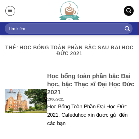
S
k
i
p
t
o
THẺ: HỌC BỔNG TOÀN PHẦN BẬC SAU ĐẠI HỌC
c
ĐỨC 2021
o
n
t
Học bổng toàn phần bậc Đại
e
học, bậc Thạc sĩ Đại Học Đức
n
2021
t
13/05/2021
Học Bổng Toàn Phần Đại Học Đức
2021. Cafeduhoc xin được gửi đến
các bạn