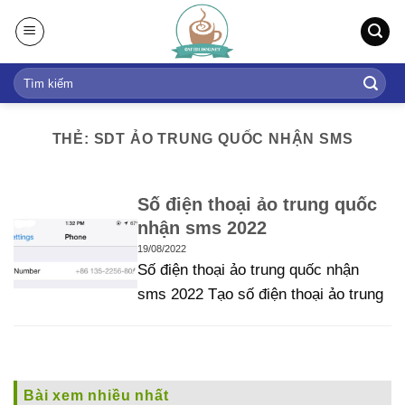
S
k
i
p
t
o
THẺ: SDT ẢO TRUNG QUỐC NHẬN SMS
c
o
n
Số điện thoại ảo trung quốc
t
nhận sms 2022
e
19/08/2022
n
Số điện thoại ảo trung quốc nhận
t
sms 2022 Tạo số điện thoại ảo trung
Bài xem nhiều nhất