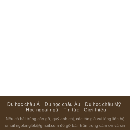
Du học châu Á
Du học châu Âu
Du học châu Mỹ
Học ngoại ngữ
Tin tức
Giới thiệu
Nếu có bài trùng cần gỡ, quý anh chị, các tác giả vui lòng liên hệ
email ngolonglbk@gmail.com để gỡ bài- trân trọng cám ơn và xin