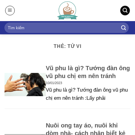
S
k
i
p
t
o
THẺ: TỬ VI
c
o
n
Vũ phu là gì? Tướng đàn ông
t
vũ phu chị em nên tránh
e
10/01/2023
n
Vũ phu là gì? Tướng đàn ông vũ phu
t
chị em nên tránh :Lấy phải
Nuôi ong tay áo, nuôi khỉ
dòm nhà- cách nhận biết kẻ