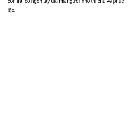
con trai có ngón tay dài mà người nhỏ thì chủ về phúc
lộc.