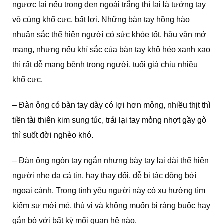
ngược lại nếu trong đen ngoài trắng thì lại là tướng tay
vô cùng khổ cực, bất lợi. Những bàn tay hồng hào
nhuận sắc thể hiện người có sức khỏe tốt, hậu vận mở
mang, nhưng nếu khí sắc của bàn tay khô héo xanh xao
thì rất dễ mang bệnh trong người, tuổi già chịu nhiều
khổ cực.
– Đàn ông có bàn tay dày có lợi hơn mỏng, nhiều thịt thì
tiền tài thiên kim sung túc, trái lại tay mỏng nhợt gầy gò
thì suốt đời nghèo khó.
– Đàn ông ngón tay ngắn nhưng bày tay lại dài thể hiện
người nhẹ dạ cả tin, hay thay đổi, dễ bị tác động bởi
ngoại cảnh. Trong tình yêu người này có xu hướng tìm
kiếm sự mới mẻ, thú vị và không muốn bị ràng buộc hay
gắn bó với bất kỳ mối quan hệ nào.