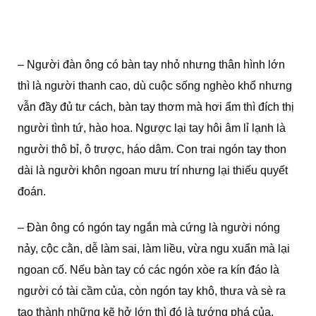
– Người đàn ông có bàn tay nhỏ nhưng thân hình lớn
thì là người thanh cao, dù cuộc sống nghèo khổ nhưng
vẫn đầy đủ tư cách, bàn tay thơm mà hơi ẩm thì đích thị
người tình tứ, hào hoa. Ngược lại tay hôi âm lỉ lạnh là
người thô bỉ, ô trược, háo dâm. Con trai ngón tay thon
dài là người khôn ngoan mưu trí nhưng lại thiếu quyết
đoán.
– Đàn ông có ngón tay ngắn mà cứng là người nóng
nảy, cộc cằn, dễ làm sai, làm liều, vừa ngu xuẩn mà lại
ngoan cố. Nếu bàn tay có các ngón xòe ra kín đáo là
người có tài cầm của, còn ngón tay khô, thưa và sè ra
tạo thành những kẽ hở lớn thì đó là tướng phá của,