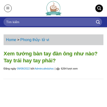
S
k
i
p
t
o
c
Home
>
Phong thủy- tử vi
o
n
Xem tướng bàn tay đàn ông như nào?
t
Tay trái hay tay phải?
e
n
Đăng ngày
09/08/2022
bởi
Admincafeduhoc
|
6264 lượt xem
t