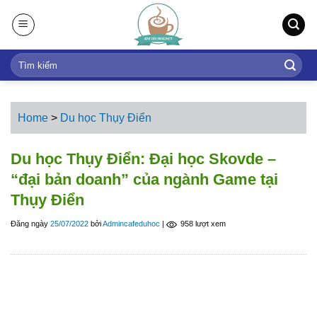
S
k
i
p
t
o
c
Home
>
Du học Thụy Điển
o
n
Du học Thụy Điển: Đại học Skovde –
t
“đại bản doanh” của ngành Game tại
e
Thụy Điển
n
t
Đăng ngày
25/07/2022
bởi
Admincafeduhoc
|
958 lượt xem