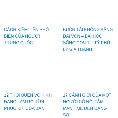
CÁCH KIẾM TIỀN PHỔ
BUÔN TÀI KHÔNG BẰNG
BIẾN CỦA NGƯỜI
DÀI VỐN – BÀI HỌC
TRUNG QUỐC
SỐNG CÒN TỪ TỶ PHÚ
LÝ GIA THÀNH
12 THÓI QUEN VÔ HÌNH
17 CẢNH GIỚI CỦA MỘT
ĐANG LÀM RÒ RỈ ĐI
NGƯỜI CÓ NỘI TÂM
PHÚC KHÍ CỦA BẠN !
MẠNH MẼ ĐẾN ĐÁNG
SỢ