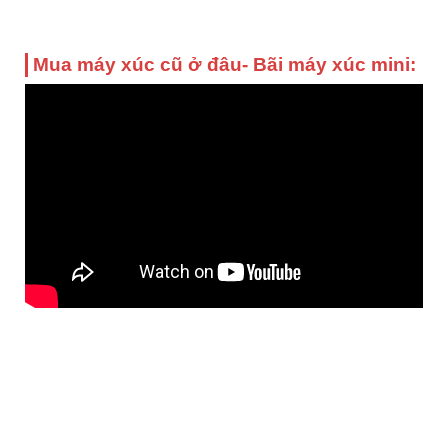
Mua máy xúc cũ ở đâu- Bãi máy xúc mini: