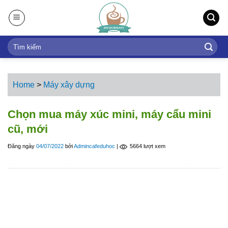
S
k
i
p
t
o
c
Home
>
Máy xây dựng
o
n
Chọn mua máy xúc mini, máy cẩu mini
t
cũ, mới
e
n
Đăng ngày
04/07/2022
bởi
Admincafeduhoc
|
5664 lượt xem
t