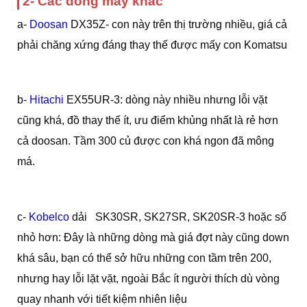
2- Các dòng máy khác
a-
Doosan
DX35Z- con này trên thị trường nhiều, giá cả
phải chăng xứng đáng thay thế được mấy con Komatsu
b-
Hitachi
EX55UR-3: dòng này nhiều nhưng lỗi vặt
cũng khá, đồ thay thế ít, ưu điểm khủng nhất là rẻ hơn
cả doosan. Tầm 300 củ được con khá ngon đã mông
má.
c-
Kobelco
dải SK30SR, SK27SR, SK20SR-3 hoặc số
nhỏ hơn: Đây là những dòng mà giá đợt này cũng down
khá sâu, bạn có thể sở hữu những con tầm trên 200,
nhưng hay lỗi lặt vặt, ngoài Bắc ít người thích dù vòng
quay nhanh với tiết kiệm nhiên liệu