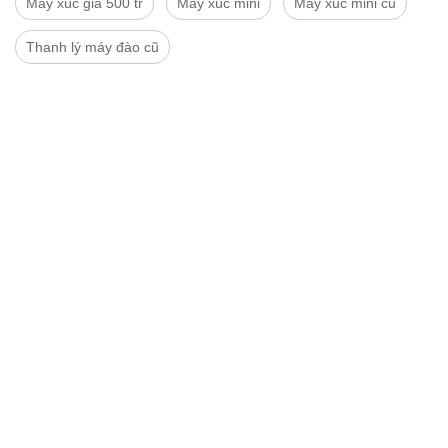
Máy xúc giá 500 tr
Máy xúc mini
Máy xúc mini cũ
Thanh lý máy đào cũ