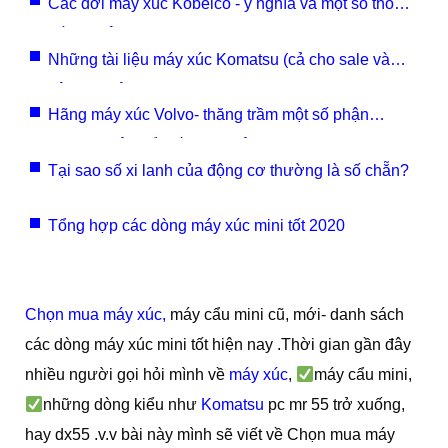
Các đời máy xúc Kobelco - ý nghĩa và một số thông
số kĩ thuật
Những tài liệu máy xúc Komatsu (cả cho sale và
dân kĩ thuật)
Hãng máy xúc Volvo- thăng trầm một số phận
thương hiệu nổi tiếng tại Việt Nam
Tại sao số xi lanh của động cơ thường là số chẵn?
Tổng hợp các dòng máy xúc mini tốt 2020
Chọn mua máy xúc,
máy cẩu mini cũ, mới- danh sách
các dòng máy xúc mini tốt hiện nay .Thời gian gần đây
nhiều người gọi hỏi mình về
máy xúc
,
máy cẩu mini,
những dòng kiểu như
Komatsu
pc mr 55 trở xuống,
hay dx55 .v.v bài này mình sẽ viết về Chọn mua máy