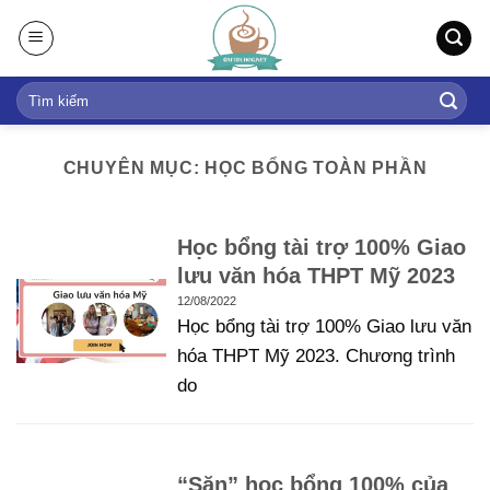
S
k
i
p
t
o
CHUYÊN MỤC: HỌC BỔNG TOÀN PHẦN
c
o
n
Học bổng tài trợ 100% Giao
t
lưu văn hóa THPT Mỹ 2023
e
12/08/2022
n
Học bổng tài trợ 100% Giao lưu văn
t
hóa THPT Mỹ 2023. Chương trình
do
“Săn” học bổng 100% của