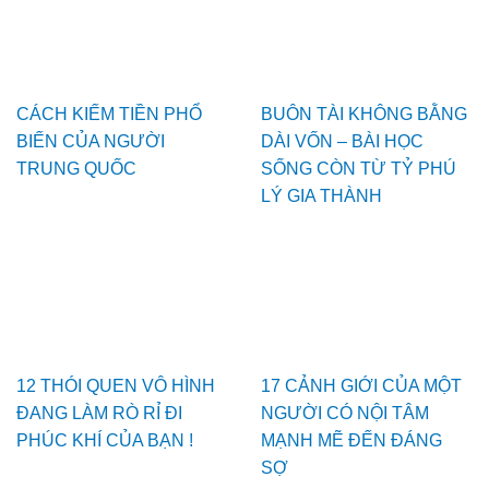
CÁCH KIẾM TIỀN PHỔ
BUÔN TÀI KHÔNG BẰNG
BIẾN CỦA NGƯỜI
DÀI VỐN – BÀI HỌC
TRUNG QUỐC
SỐNG CÒN TỪ TỶ PHÚ
LÝ GIA THÀNH
12 THÓI QUEN VÔ HÌNH
17 CẢNH GIỚI CỦA MỘT
ĐANG LÀM RÒ RỈ ĐI
NGƯỜI CÓ NỘI TÂM
PHÚC KHÍ CỦA BẠN !
MẠNH MẼ ĐẾN ĐÁNG
SỢ