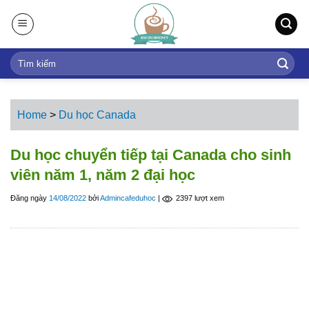
S
k
i
p
t
o
c
Home
>
Du học Canada
o
n
Du học chuyển tiếp tại Canada cho sinh
t
viên năm 1, năm 2 đại học
e
n
Đăng ngày
14/08/2022
bởi
Admincafeduhoc
|
2397 lượt xem
t