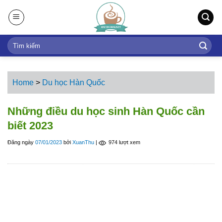
S
k
i
p
t
o
c
Home
>
Du học Hàn Quốc
o
n
Những điều du học sinh Hàn Quốc cần
t
biết 2023
e
n
Đăng ngày
07/01/2023
bởi
XuanThu
|
974 lượt xem
t