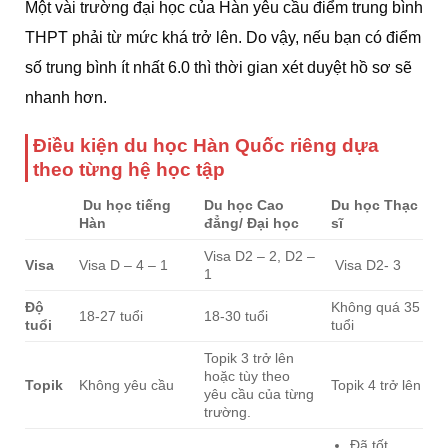
Một vài trường đại học của Hàn yêu cầu điểm trung bình
THPT phải từ mức khá trở lên. Do vậy, nếu bạn có điểm
số trung bình ít nhất 6.0 thì thời gian xét duyệt hồ sơ sẽ
nhanh hơn.
Điều kiện du học Hàn Quốc riêng dựa
theo từng hệ học tập
Du học tiếng
Du học Cao
Du học Thạc
Hàn
đẳng/ Đại học
sĩ
Visa D2 – 2, D2 –
Visa
Visa D – 4 – 1
Visa D2- 3
1
Độ
Không quá 35
18-27 tuổi
18-30 tuổi
tuổi
tuổi
Topik 3 trở lên
hoặc tùy theo
Topik
Không yêu cầu
Topik 4 trở lên
yêu cầu của từng
trường.
Đã tốt