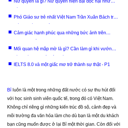
Nữ quyền là gì? Nữ quyền hiện đại độc hại như
nào?
Phó Giáo sư trẻ nhất Việt Nam Trần Xuân Bách trở
thành Giáo sư Viện Đại học Johns Hopkins (Mỹ)
Cảm giác hạnh phúc qua những bức ảnh trên
mạng xã hội?
Mối quan hệ mập mờ là gì? Cần làm gì khi vướng
vào mối quan hệ mập mờ?
IELTS 8.0 và một giấc mơ trở thành sự thật - P1
Bỉ
luôn là một trong những đất nước có sự thu hút đối
với học sinh sinh viên quốc tế, trong đó có Việt Nam.
Không chỉ riêng gì những kiến trúc đồ sộ, cảnh đẹp và
môi trường đa văn hóa làm cho dù bạn là một du khách
bạn cũng muốn được ở lại Bỉ một thời gian. Còn đối với