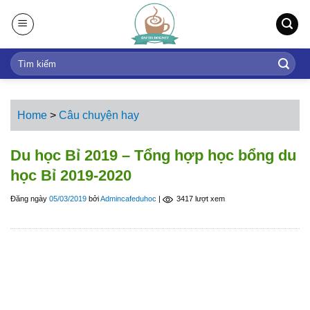
S
k
i
p
t
o
c
Home
>
Câu chuyện hay
o
n
Du học Bỉ 2019 – Tổng hợp học bổng du
t
học Bỉ 2019-2020
e
n
Đăng ngày
05/03/2019
bởi
Admincafeduhoc
|
3417 lượt xem
t