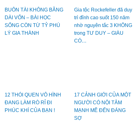
BUÔN TÀI KHÔNG BẰNG
Gia tộc Rockefeller đã duy
DÀI VỐN – BÀI HỌC
trì đỉnh cao suốt 150 năm
SỐNG CÒN TỪ TỶ PHÚ
nhờ nguyên tắc 3 KHÔNG
LÝ GIA THÀNH
trong TƯ DUY – GIÀU
CÓ…
12 THÓI QUEN VÔ HÌNH
17 CẢNH GIỚI CỦA MỘT
ĐANG LÀM RÒ RỈ ĐI
NGƯỜI CÓ NỘI TÂM
PHÚC KHÍ CỦA BẠN !
MẠNH MẼ ĐẾN ĐÁNG
SỢ