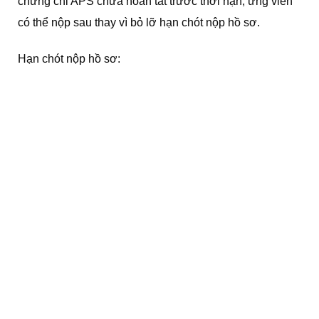
chứng chỉ APS chưa hoàn tất trước thời hạn, ứng viên
có thể nộp sau thay vì bỏ lỡ hạn chót nộp hồ sơ.
Hạn chót nộp hồ sơ: