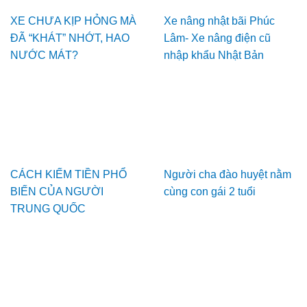
XE CHƯA KỊP HỎNG MÀ
Xe nâng nhật bãi Phúc
ĐÃ “KHÁT” NHỚT, HAO
Lâm- Xe nâng điện cũ
NƯỚC MÁT?
nhập khẩu Nhật Bản
CÁCH KIẾM TIỀN PHỔ
Người cha đào huyệt nằm
BIẾN CỦA NGƯỜI
cùng con gái 2 tuổi
TRUNG QUỐC