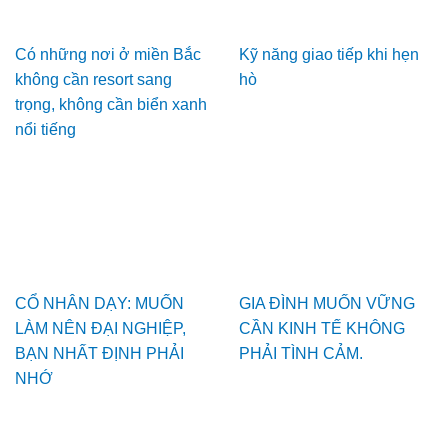
Có những nơi ở miền Bắc
Kỹ năng giao tiếp khi hẹn
không cần resort sang
hò
trọng, không cần biển xanh
nổi tiếng
CỔ NHÂN DẠY: MUỐN
GIA ĐÌNH MUỐN VỮNG
LÀM NÊN ĐẠI NGHIỆP,
CẦN KINH TẾ KHÔNG
BẠN NHẤT ĐỊNH PHẢI
PHẢI TÌNH CẢM.
NHỚ