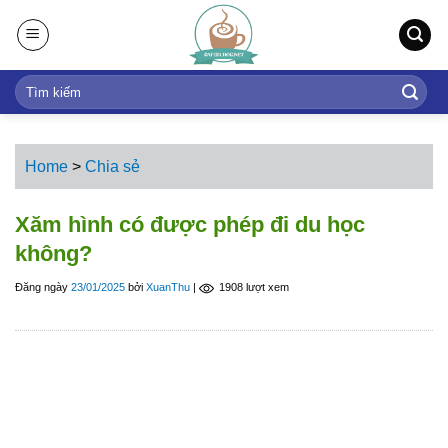
S
k
i
p
t
o
c
Home
>
Chia sẻ
o
n
Xăm hình có được phép đi du học
t
không?
e
n
Đăng ngày
23/01/2025
bởi
XuanThu
|
1908 lượt xem
t