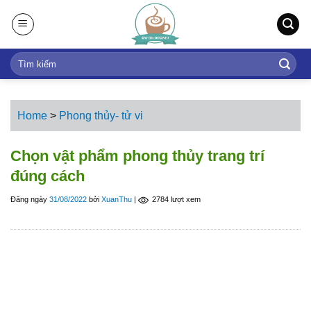
S
k
i
p
t
o
c
Home
>
Phong thủy- tử vi
o
n
Chọn vật phẩm phong thủy trang trí
t
đúng cách
e
n
Đăng ngày
31/08/2022
bởi
XuanThu
|
2784 lượt xem
t