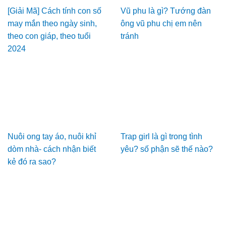
[Giải Mã] Cách tính con số
Vũ phu là gì? Tướng đàn
may mắn theo ngày sinh,
ông vũ phu chị em nên
theo con giáp, theo tuổi
tránh
2024
Nuôi ong tay áo, nuôi khỉ
Trap girl là gì trong tình
dòm nhà- cách nhận biết
yêu? số phận sẽ thế nào?
kẻ đó ra sao?