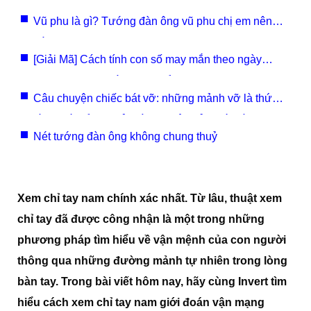
Vũ phu là gì? Tướng đàn ông vũ phu chị em nên
tránh
[Giải Mã] Cách tính con số may mắn theo ngày
sinh, theo con giáp, theo tuổi 2024
Câu chuyện chiếc bát vỡ: những mảnh vỡ là thứ
cần thiết để bạn trở thành phiên bản mới tốt đẹp
Nét tướng đàn ông không chung thuỷ
hơn
Xem chỉ tay nam chính xác nhất. Từ lâu, thuật xem
chỉ tay đã được công nhận là một trong những
phương pháp tìm hiểu về vận mệnh của con người
thông qua những đường mảnh tự nhiên trong lòng
bàn tay. Trong bài viết hôm nay, hãy cùng Invert tìm
hiểu cách xem chỉ tay nam giới đoán vận mạng