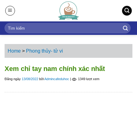
S
k
i
p
t
o
c
Home
>
Phong thủy- tử vi
o
n
Xem chỉ tay nam chính xác nhất
t
Đăng ngày
13/08/2022
bởi
Admincafeduhoc
|
1349 lượt xem
e
n
t