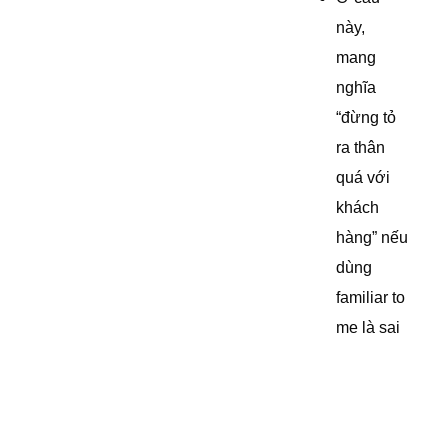
này,
mang
nghĩa
“đừng tỏ
ra thân
quá với
khách
hàng” nếu
dùng
familiar to
me là sai