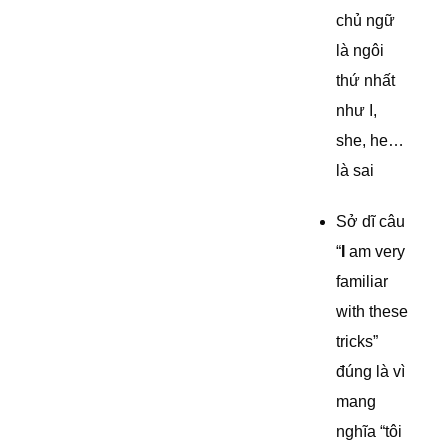
chủ ngữ
là ngôi
thứ nhất
như I,
she, he…
là sai
Sở dĩ câu
“
I
am very
familiar
with these
tricks”
đúng là vì
mang
nghĩa “tôi