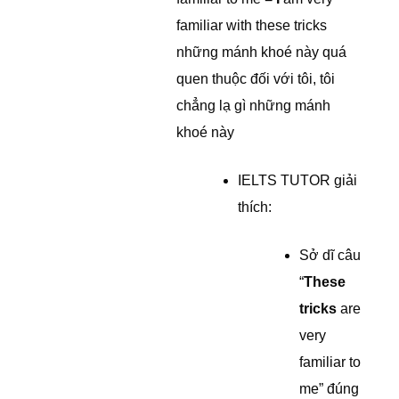
familiar with these tricks
những mánh khoé này quá
quen thuộc đối với tôi, tôi
chẳng lạ gì những mánh
khoé này
IELTS TUTOR giải
thích:
Sở dĩ câu
“
These
tricks
are
very
familiar to
me” đúng