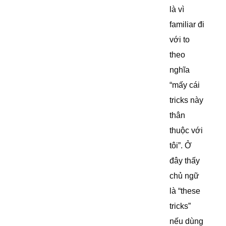
là vì
familiar đi
với to
theo
nghĩa
“mấy cái
tricks này
thân
thuộc với
tôi”. Ở
đây thấy
chủ ngữ
là “these
tricks”
nếu dùng