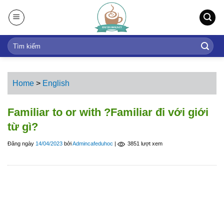
S
k
i
p
t
o
c
Home
>
English
o
n
Familiar to or with ?Familiar đi với giới
t
từ gì?
e
n
Đăng ngày
14/04/2023
bởi
Admincafeduhoc
|
3851 lượt xem
t