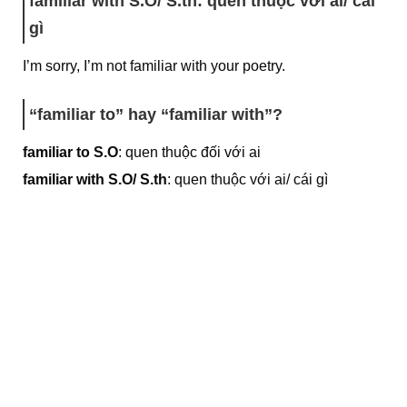
familiar with S.O/ S.th
: quen thuộc với ai/ cái
gì
I’m sorry, I’m not familiar with your poetry.
“familiar to” hay “familiar with”?
familiar to S.O
: quen thuộc đối với ai
familiar with S.O/ S.th
: quen thuộc với ai/ cái gì