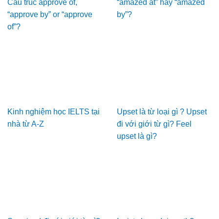
Cấu trúc approve of,
“amazed at” hay “amazed
“approve by” or “approve
by”?
of”?
Kinh nghiệm học IELTS tại
Upset là từ loại gì ? Upset
nhà từ A-Z
đi với giới từ gì? Feel
upset là gì?