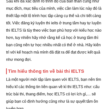
Sau khi đã xác định rõ trình độ của bản thân cũng như
mục đích, mục tiêu của mình, việc cần làm lúc này đó là
thiết lập một lộ trình học tập càng cụ thể và chi tiết càng
tốt. Việc đăng ký luyện thi ielts ở trung tâm hay tự luyện
thi IELTS là tùy theo việc bạn phù hợp với kiểu học nào
hơn, tuy nhiên hãy nhớ rằng kể cả học ở trung tâm thì
bạn cũng nên tự học nhiều nhất có thể ở nhà. Hãy kiên
trì với kế hoạch mà mình đã đặt ra để đạt được kết quả
như mong đợi.
Tìm hiểu thông tin về bài thi IELTS
Là một người mới tập làm quen với IELTS, bạn nên tìm
hiểu kĩ các thông tin liên quan về kì thi IELTS như: cấu
trúc bài thi, thang điểm, học IELTS có lợi ích gì,… sẽ
giúp bạn có định hướng cũng như là sự quyết tâm ôn
luyện hơn.