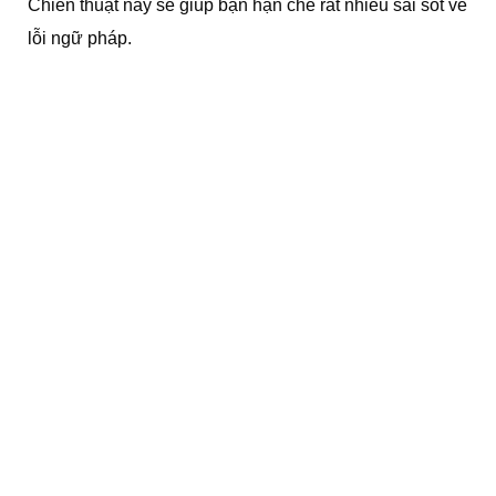
Chiến thuật này sẽ giúp bạn hạn chế rất nhiều sai sót về
lỗi ngữ pháp.