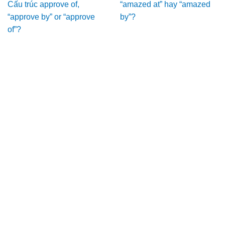
Cấu trúc approve of,
“amazed at” hay “amazed
“approve by” or “approve
by”?
of”?