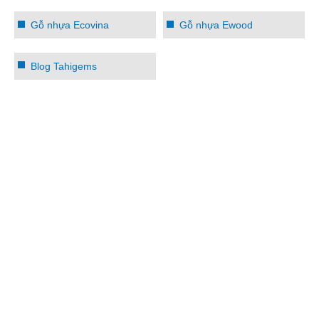
Gỗ nhựa Ecovina
Gỗ nhựa Ewood
Blog Tahigems