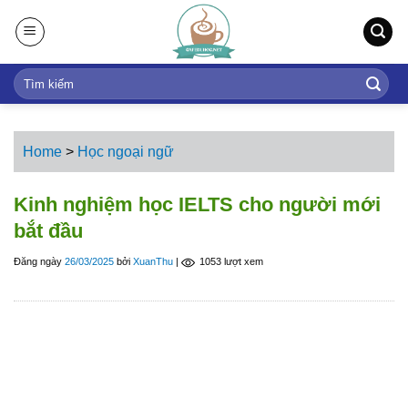
S
k
i
p
t
o
c
Home
>
Học ngoại ngữ
o
n
Kinh nghiệm học IELTS cho người mới
t
bắt đầu
e
n
Đăng ngày
26/03/2025
bởi
XuanThu
|
1053 lượt xem
t