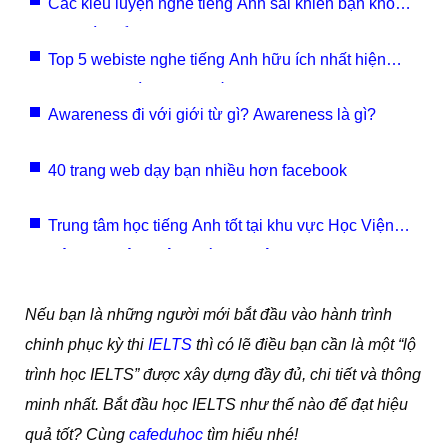
Các kiểu luyện nghe tiếng Anh sai khiến bạn không
bao giờ điểm Listening
Top 5 webiste nghe tiếng Anh hữu ích nhất hiện
nay cho người học lại tiếng Anh
Awareness đi với giới từ gì? Awareness là gì?
40 trang web dạy bạn nhiều hơn facebook
Trung tâm học tiếng Anh tốt tại khu vực Học Viện
Nông Nghiệp, Trâu Quỳ- Gia Lâm
Nếu bạn là những người mới bắt đầu vào hành trình
chinh phục kỳ thi
IELTS
thì có lẽ điều bạn cần là một “lộ
trình học IELTS” được xây dựng đầy đủ, chi tiết và thông
minh nhất. Bắt đầu học IELTS như thế nào để đạt hiệu
quả tốt? Cùng
cafeduhoc
tìm hiểu nhé!