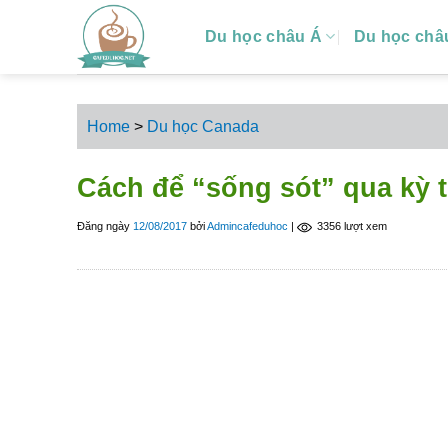
S
Du học châu Á
Du học châ
k
i
p
t
Home
>
Du học Canada
o
c
Cách để “sống sót” qua kỳ t
o
n
Đăng ngày
12/08/2017
bởi
Admincafeduhoc
|
3356 lượt xem
t
e
n
t