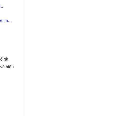
g
ước mơ
ố rất
 và hiệu