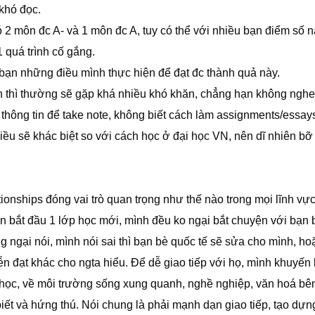
 khó đọc.
ó 2 môn đc A- và 1 môn đc A, tuy có thể với nhiều bạn điểm số 
1 quá trình cố gắng.
bạn những điều mình thực hiện để đạt đc thành quả này.
n thì thường sẽ gặp khá nhiều khó khăn, chẳng hạn không nghe
 thông tin để take note, không biết cách làm assignments/essay
hiều sẽ khác biệt so với cách học ở đại học VN, nên dĩ nhiên bỡ
ationships đóng vai trò quan trọng như thế nào trong mọi lĩnh vự
ần bắt đầu 1 lớp học mới, mình đều ko ngại bắt chuyện với bạn
 ngại nói, mình nói sai thì bạn bè quốc tế sẽ sửa cho mình, h
ễn đạt khác cho ngta hiểu. Để dễ giao tiếp với họ, mình khuyến
 học, về môi trường sống xung quanh, nghề nghiệp, văn hoá bê
iết và hứng thú. Nói chung là phải mạnh dạn giao tiếp, tạo dựn