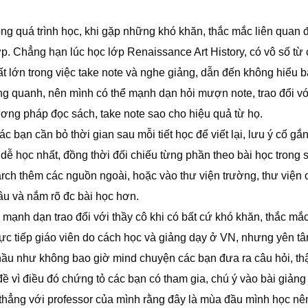
ng quá trình học, khi gặp những khó khăn, thắc mắc liên quan 
ớp. Chẳng hạn lúc học lớp Renaissance Art History, có vô số từ
t lớn trong việc take note và nghe giảng, dẫn đến không hiểu b
ng quanh, nên mình có thể mạnh dạn hỏi mượn note, trao đổi vớ
ng pháp đọc sách, take note sao cho hiệu quả từ họ.
bạn cần bỏ thời gian sau mỗi tiết học để viết lại, lưu ý cố gắn
 dễ học nhất, đồng thời đối chiếu từng phần theo bài học trong 
rch thêm các nguồn ngoài, hoặc vào thư viện trường, thư viện
sâu và nắm rõ đc bài học hơn.
 mạnh dạn trao đổi với thầy cô khi có bất cứ khó khăn, thắc mắ
trực tiếp giáo viên do cách học và giảng dạy ở VN, nhưng yên t
và hầu như không bao giờ mind chuyện các bạn đưa ra câu hỏi, th
đề vì điều đó chứng tỏ các bạn có tham gia, chú ý vào bài giảng
ói thẳng với professor của mình rằng đây là mùa đầu mình học n