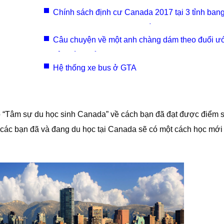
Chính sách định cư Canada 2017 tại 3 tỉnh ban
Manitoba, Saskatchewan và New Brunswick
Câu chuyện về một anh chàng dám theo đuổi 
của mình để đi du học Canada
Hệ thống xe bus ở GTA
p “Tâm sự du học sinh Canada” về cách bạn đã đạt được điểm s
, các bạn đã và đang du học tại Canada sẽ có một cách học mới