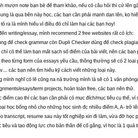
nh mượn note bạn bè để tham khảo, nếu có câu hỏi thì cứ lên g
ung là qua bên này học, các bạn cần phải mạnh dạn lên, ko hiểu
ỏ ra là mình hiểu vì điều đó chỉ làm hại các bạn hoy!
ến writing/essay, mình recommend 2 free websites rất có ích:
ùng để check grammar còn Dupli Checker dùng để check plagia
m chí có thể làm bạn mất sạch số điểm của bài viết, nên các bạn 
 theo từng form của essays yêu cầu, thông thường sẽ có 2 loại
v… các bạn nên tìm hiểu kỹ cách viết những loại này.
g mình nghĩ có lẽ cũng na ná trường mình là sẽ có 1 văn phòng
ignments/esays/term projects, hoàn toàn free, các bạn nên thử.
 điểm cao thì các bạn cần phải có mục đích/mục tiêu cụ thể, ví
oại học bổng nhỏ cho những học sinh đc nhiều điểm A, A- trở lê
ho transcript, resume sau này tốt nghiệp xin đi làm, vừa đỡ học 
 tiêu và tạo động lực cho bản thân để cố gắng, vì học là 1 quá t