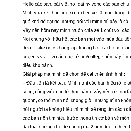
Hello các bạn, bài viết hơi dài hy vọng các bạn chịu
Mình vừa kết thúc học kì đầu tiên với 3 môn, trong đ
quá khó để đạt đc, nhưng đối với mình thì đây là cả 
Vậy nên hôm nay mình muốn chia sẻ 1 chút với các 
Nói chung với hầu hết các bạn mới vào mùa đầu tiê
được, take note không kịp, không biết cách chọn lọc
projects v.v… vì cách học ở uni/college bên này ít n
điều khó tránh.
Giải pháp mà mình đã chọn để cải thiện tình hình:
– Đầu tiên là kết bạn. Mình nghĩ các bạn hiểu rõ rel
sống, công việc cho tới học hành. Vậy nên cứ mỗi l
quanh, có thể mình nói không giỏi, nhưng mình không
nói người ta không hiểu thì mình sẽ ráng tìm cách di
các bạn nên tìm hiểu trước thông tin cơ bản về môn
đại loại những chủ đề chung mà 2 bên đều có hiểu b