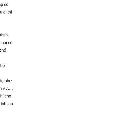
ặp cổ
 gì thì
rism,
phải cố
 phổ
/bộ
 dụ như
n v.v…,
phí cho
rình lâu