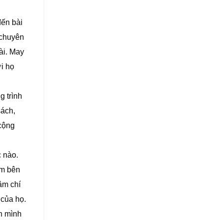
đến bài
 chuyên
ài. May
i họ
g trình
sách,
 cộng
c nào.
âm bên
ậm chí
 của họ.
ên mình