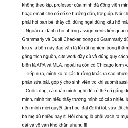
không theo kịp, professor của mình đã động viên mì
hoặc email cho cổ cổ sẽ hướng dẫn, trợ giúp. Nói ch
phải hỏi bạn bè, thầy cô, đừng ngại đừng xấu hổ mà t
– Ngoài ra, dành cho những assignments liên quan đ
Grammarly và Dupli Checker, trong đó Grammarly d
lưu ý là bên này đạo văn là lỗi rất nghiêm trọng thậ
gắng trích nguồn, cite work đầy đủ và đúng quy cách
biến là APA và MLA, ngoài ra còn có Chicago form v.
– Tiếp nữa, mình ko rõ các trường khác ra sao nhưn
phận sửa bài, góp ý cho sinh viên trc khi submit ass
– Cuối cùng, cá nhân mình nghĩ để có thể cố gắng đc
mình, mình tìm hiểu thấy trường mình có cấp nhiều l
nên mình mới quyết tâm học, đạt đc thì tốt, vừa tốt c
ba mẹ dù nhiều hay ít. Nói chung là phải vạch ra mục
dài và vô vàn khó khăn uhuhu !!!