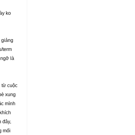
này ko
 giảng
s/term
 ngỡ là
c từ cuộc
 bè xung
oặc mình
 khích
n đây,
g mối