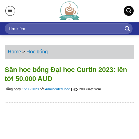
S
k
i
p
t
o
c
Home
>
Học bổng
o
n
Săn học bổng Đại học Curtin 2023: lên
t
tới 50.000 AUD
e
n
Đăng ngày
15/03/2023
bởi
Admincafeduhoc
|
2008 lượt xem
t