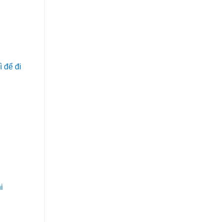
ì để đi
i