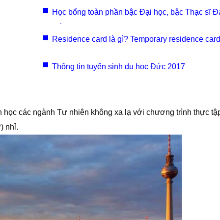
Học bổng toàn phần bậc Đại học, bậc Thạc sĩ Đ
Đức 2021
Residence card là gì? Temporary residence card
Thông tin tuyển sinh du học Đức 2017
n học các ngành Tư nhiên không xa lạ với chương trình thực t
 nhỉ.