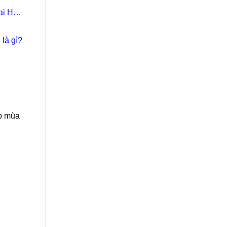
ại Học
 là gì?
ập mùa