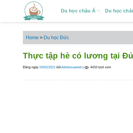
S
Du học châu Á
Du học châ
k
i
p
t
Home
>
Du học Đức
o
c
Thực tập hè có lương tại Đ
o
n
Đăng ngày
03/02/2021
bởi
Adminsuaweb
|
4433 lượt xem
t
e
n
t