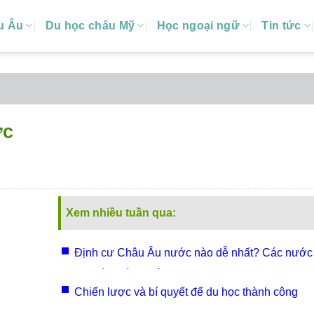
u Âu
Du học châu Mỹ
Học ngoại ngữ
Tin tức
ức
Xem nhiều tuần qua:
Định cư Châu Âu nước nào dễ nhất? Các nước
khuyến khích nhập cư?
Chiến lược và bí quyết để du học thành công