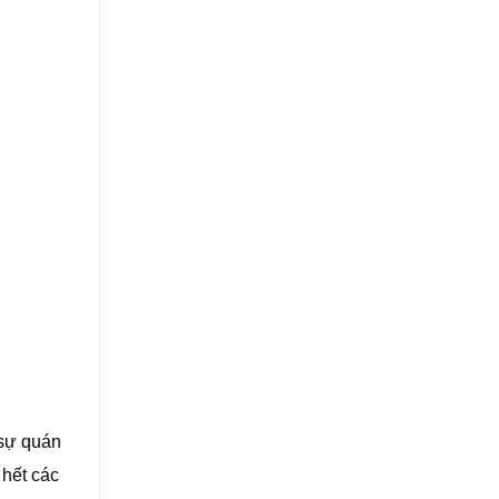
 sự quán
 hết các