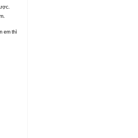
được.
m.
n em thì