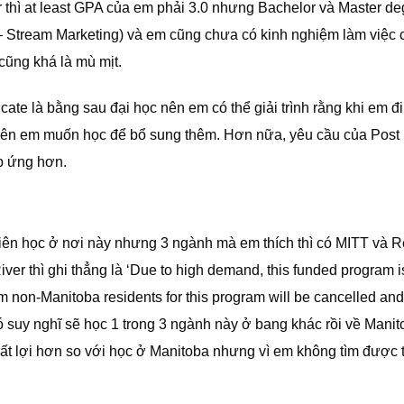
 thì at least GPA của em phải 3.0 nhưng Bachelor và Master de
– Stream Marketing) và em cũng chưa có kinh nghiệm làm việc 
ũng khá là mù mịt.
cate là bằng sau đại học nên em có thể giải trình rằng khi em đi
ên em muốn học để bổ sung thêm. Hơn nữa, yêu cầu của Post
p ứng hơn.
ên học ở nơi này nhưng 3 ngành mà em thích thì có MITT và R
iver thì ghi thẳng là ‘Due to high demand, this funded program 
om non-Manitoba residents for this program will be cancelled and
có suy nghĩ sẽ học 1 trong 3 ngành này ở bang khác rồi về Manit
bất lợi hơn so với học ở Manitoba nhưng vì em không tìm được