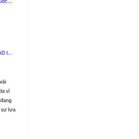
huộc
AD từ
vài
da vì
 đang
 sự lựa