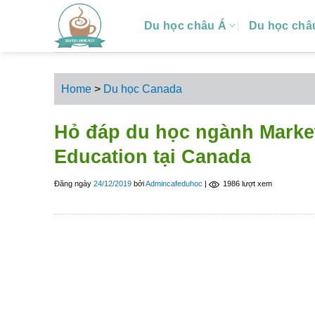
S
Du học châu Á
Du học châ
k
i
p
t
Home
>
Du học Canada
o
c
Hỏ đáp du học ngành Market
o
n
Education tại Canada
t
e
Đăng ngày
24/12/2019
bởi
Admincafeduhoc
|
1986 lượt xem
n
t