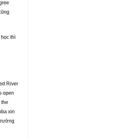
gree
cũng
 học thì
ed River
is open
 the
oba xin
 trường