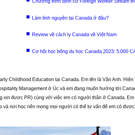
Chương trình định cư Foreign Worker Stream t
OINP (FWS-OINP)
Làm tình nguyện tại Canada ở đâu?
Review về cách ly Canada về Việt Nam
Cơ hội học bổng du học Canada 2023: 5.000 C
FIC– Đại học Simon Fraser
arly Childhood Education tại Canada. Em tên là Vân Anh. Hiện 
l Hospitality Management ở Úc và em đang muốn hướng tới Cana
g xin được PR) cùng với việc em có người thân ở Canada. Em
ấp và nơi học nên mong mọi người có thể tư vấn để em có được