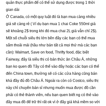
quản thực phẩm để có thể sử dụng được trong 1 thời
gian dài
Ở Canada, có một quy luật đó là bạn mua càng nhiều
giá sẽ càng rẻ ( Ví dụ bạn mua 1 chai Coke 550ml giá
sẽ khoảng 2$ trong khi đó mua chai 2L giá vẫn chỉ 2$).
Một số chuỗi siêu thị lớn bên đây các bạn có thể mua
sắm thoải mái (hầu như bán tất cả mọi thứ mà các bạn
cần): Walmart, Save on food, Thrifty food, đặc biệt
Fairway, đây là siêu thị có bán thức ăn Châu Á, những
bạn ko quen đồ Tây có thể vào đây hoặc các bạn có thể
đến China town, thường sẽ có các cửa hàng cũng bán
khá đầy đủ đồ Châu Á. Ngoài ra còn có Costco, siêu thị
này chỉ chuyên bán sỉ nhưng muốn mua được đồ cần
phải có thẻ thành viên, nếu bạn quen biết ng có thẻ vào
đây mua đồ để trữ thì rất ok vì ở đây giá khá mềm so với