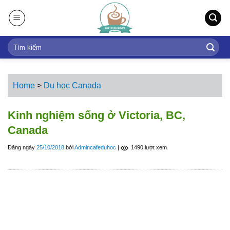
S
k
i
p
t
o
c
Home
>
Du học Canada
o
n
Kinh nghiệm sống ở Victoria, BC,
t
Canada
e
n
Đăng ngày
25/10/2018
bởi
Admincafeduhoc
|
1490 lượt xem
t